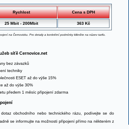
Rychlost
Cena s DPH
25 Mbit - 200Mbit
363 Kč
ipojení na Černovicku. Pro detaily a konkrétní podmínky klikněte na název tarifu.
užeb síťě Cernovice.net
ány bez závazků
ení techniky
olečnosti ESET až do výše 15%
áce až do výše 30%
rnetu předem 1 měsíc připojení zdarma
ipojení
 dotaz obchodního nebo technického rázu, podívejte se do
padně se informujte na možnosti připojení přímo na některém z