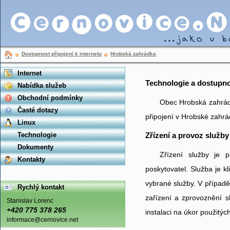
Dostupnost připojení k internetu
Hrobská zahrádka
Internet
Technologie a dostupno
Nabídka služeb
Obchodní podmínky
Obec Hrobská zahrád
Časté dotazy
připojení v Hrobské zahrá
Linux
Technologie
Zřízení a provoz služby
Dokumenty
Zřízení služby je p
Kontakty
poskytovatel. Služba je k
vybrané služby. V případě
Rychlý kontakt
zařízení a zprovoznění sl
Stanislav Lorenc
+420 775 378 265
instalaci na úkor použitýc
informace@cernovice.net