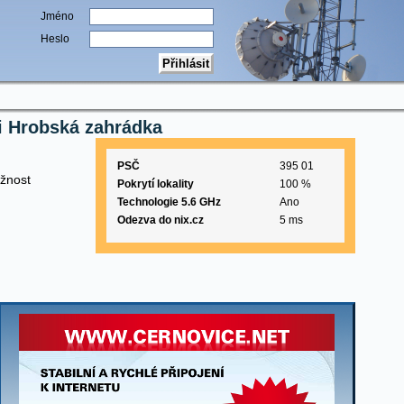
Jméno
Heslo
ci Hrobská zahrádka
PSČ
395 01
žnost
Pokrytí lokality
100 %
Technologie 5.6 GHz
Ano
Odezva do nix.cz
5 ms