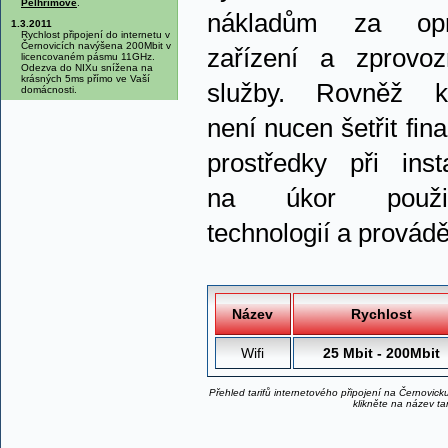
Pelhřimově
.
nákladům za opr
1.3.2011
Rychlost připojení do internetu v
Černovicích navýšena 200Mbit v
zařízení a zprovoz
licencovaném pásmu 11GHz.
Odezva do NIXu snížena na
krásných 5ms přímo ve Vaší
služby. Rovněž kl
domácnosti.
není nucen šetřit fin
prostředky při insta
na úkor použit
technologií a provád
Název
Rychlost
Wifi
25 Mbit - 200Mbit
Přehled tarifů internetového připojení na Černovick
klikněte na název tar