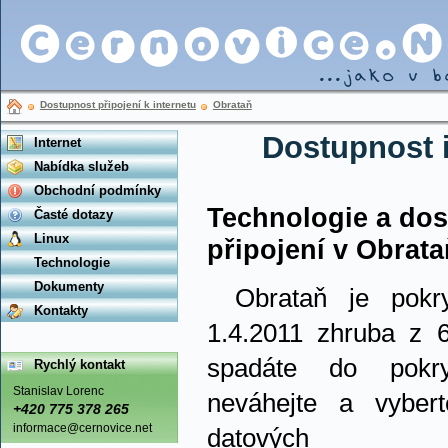
Dostupnost připojení k internetu
Obrataň
Dostupnost i
Internet
Nabídka služeb
Obchodní podmínky
Technologie a do
Časté dotazy
Linux
připojení v Obrata
Technologie
Dokumenty
Obrataň je pokr
Kontakty
1.4.2011 zhruba z 
spadáte do pokry
Rychlý kontakt
Stanislav Lorenc
neváhejte a vyber
+420 775 378 265
informace@cernovice.net
datových