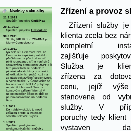
Zřízení a provoz s
Novinky a aktuality
21.2.2013
Spuštění projektu
OmISP.cz
Zřízení služby je
29.11.2012
Spuštění projektu
Fit-Book.cz
klienta zcela bez ná
30.6.2011
Služby VIP Ulož.to ZDARMA pro
klienty Cernovice.net
kompletní insta
14.6.2011
Na celé sítí Cernovice.Net, na
zajišťuje poskytova
Černovicku úspěšně proběhlo
přečíslování a přechod na síť
plně routovanou síť je nyní plně
Služba je klien
spravována protokolem OSPF. Při
této příležitosti se podařilo z
páteřní infrastruktury odstranit i
zřízena za dotov
několik aktivních prvků, což má
za následek zvýšení spolehlivosti,
a rychlosti síťe. V Černovicích se
tak odezva do NIX.CZ pohybuje
cenu, jejíž výš
na stabilní hodnotě 5ms na
koncovém zařízení klienta! V
nejodlehlejších částech síťě se
stanovena od vyb
potom dostáváme na hodnotu
6ms.
služby. V příp
1.6.2011
Do nabídky služeb je nově
zařazen prodej a instalace
poruchy tedy klient 
satelitní televize Skylink.
1.5.2011
vystaven dal
Spuštění poskytování
telekomunikačních služeb v