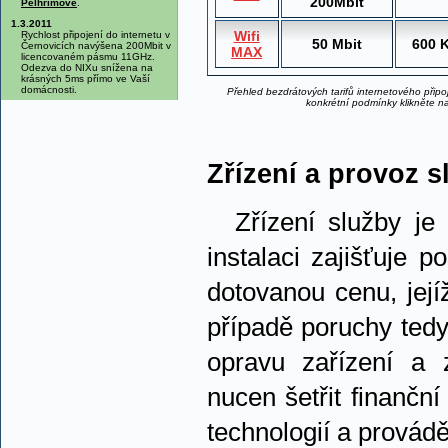
200Mbit
Pelhřimově
.
1.3.2011
Wifi
Rychlost připojení do internetu v
50 Mbit
600 
Černovicích navýšena 200Mbit v
MAX
licencovaném pásmu 11GHz.
Odezva do NIXu snížena na
krásných 5ms přímo ve Vaší
domácnosti.
Přehled
bezdrátových tarifů
internetového připoj
konkrétní podmínky klikněte na
Zřízení a provoz s
Zřízení služby je
instalaci zajišťuje p
dotovanou cenu, její
případě poruchy tedy
opravu zařízení a 
nucen šetřit finanční
technologií a provád