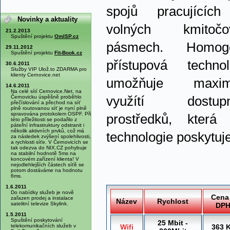
spojů pracujícíc
Novinky a aktuality
volných kmitočo
21.2.2013
Spuštění projektu
OmISP.cz
pásmech. Homoge
29.11.2012
Spuštění projektu
Fit-Book.cz
přístupová technol
30.6.2011
Služby VIP Ulož.to ZDARMA pro
klienty Cernovice.net
umožňuje maximá
14.6.2011
Na celé sítí Cernovice.Net, na
Černovicku úspěšně proběhlo
využítí dostupn
přečíslování a přechod na síť
plně routovanou síť je nyní plně
spravována protokolem OSPF. Při
prostředků, která 
této příležitosti se podařilo z
páteřní infrastruktury odstranit i
několik aktivních prvků, což má
technologie poskytuje
za následek zvýšení spolehlivosti,
a rychlosti síťe. V Černovicích se
tak odezva do NIX.CZ pohybuje
na stabilní hodnotě 5ms na
koncovém zařízení klienta! V
nejodlehlejších částech síťě se
potom dostáváme na hodnotu
6ms.
1.6.2011
Do nabídky služeb je nově
Cena
zařazen prodej a instalace
Název
Rychlost
satelitní televize Skylink.
DP
1.5.2011
Spuštění poskytování
25 Mbit -
telekomunikačních služeb v
Wifi
363 