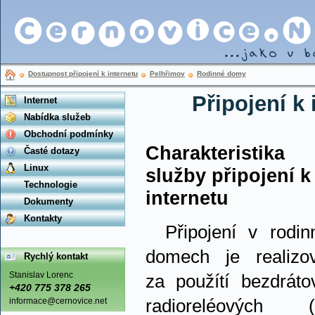
Dostupnost připojení k internetu
Pelhřimov
Rodinné domy
Připojení k
Internet
Nabídka služeb
Obchodní podmínky
Charakteristika
Časté dotazy
Linux
služby připojení k
Technologie
internetu
Dokumenty
Kontakty
Připojení v rodin
domech je realizo
Rychlý kontakt
Stanislav Lorenc
za použítí bezdráto
+420 775 378 265
informace@cernovice.net
radioreléových (w